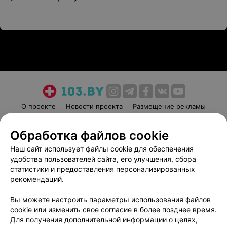
О проекте
Новости проекта
Размещение рекламы
Медицинский маркетинг
Публичный договор
Обработка файлов cookie
Пользовательское соглашение
Способы оплаты
Наш сайт использует файлы cookie для обеспечения
Вакансии
Партнеры
удобства пользователей сайта, его улучшения, сбора
Написать руководителю 103.by
статистики и предоставления персонализированных
Написать в поддержку
рекомендаций.
Персональные настройки cookie
Вы можете настроить параметры использования файлов
Обработка персональных данных
cookie или изменить свое согласие в более позднее время.
Для получения дополнительной информации о целях,